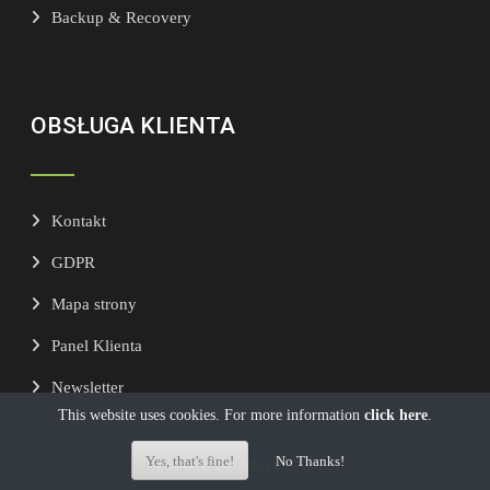
Backup & Recovery
OBSŁUGA KLIENTA
Kontakt
GDPR
Mapa strony
Panel Klienta
Newsletter
This website uses cookies. For more information
click here
.
Yes, that's fine!
No Thanks!
3eb.eu
Powered By
© 2026