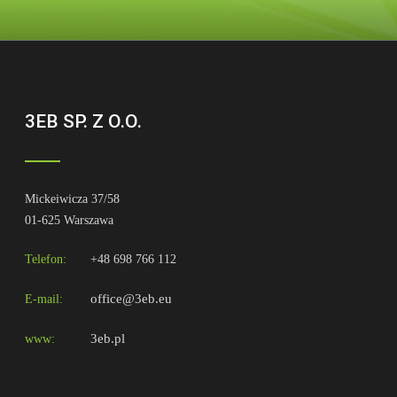
3EB SP. Z O.O.
Mickeiwicza 37/58
01-625 Warszawa
Telefon:
+48 698 766 112
office@3eb.eu
E-mail:
3eb.pl
www: