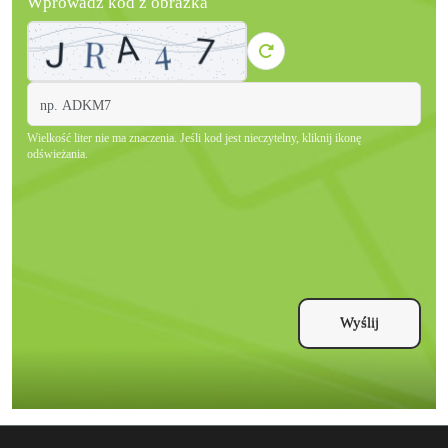
Wprowadź kod z obrazka
Wielkość liter nie ma znaczenia. Jeśli kod jest nieczytelny, kliknij ikonę
odświeżania.
Wyślij