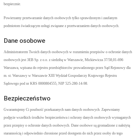
bezpiecznie.
Powierzamy przetwarzanie danych osobowych tylko sprawdzonym i zaufanym
podmiotom świadczącym usługi związane z przetwarzaniem danych osobowych.
Dane osobowe
Administratorem Twoich danych osobowych w rozumieniu przepisów o ochronie danych
osobowych jest 3EB Sp. z o.o. z siedzibą w Warszawie, Mickiewicza 37/58,01-696
Warszawa, wpisana do rejestru przedsiębiorców prowadzonego przez Sąd Rejonowy dla
m. st. Warszawy w Warszawie XIII Wydział Gospodarczy Krajowego Rejestru
Sądowego pod nr KRS 0000804555, NIP 525-280-14-98.
Bezpieczeństwo
Gwarantujemy Ci poufność przekazanych nam danych osobowych. Zapewniamy
podjęcie wszelkich środków bezpieczeństwa i ochrony danych osobowych wymaganych
przez przepisy o ochronie danych osobowych. Dane osobowe są gromadzone z należytą
starannością i odpowiednio chronione przed dostępem do nich przez osoby do tego