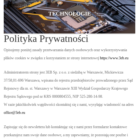
TECHNOLOGIE
Polityka Prywatności
Opisujemy poniżej zasady przetwarzania danych osobowych oraz wykorzystywania
plików cookies w związku z korzystaniem ze strony internetowej
https://www.3eb.eu
Administratorem strony jest 3EB Sp. z o.o. z siedzibą w Warszawie, Mickiewicza
37/58,01-696 Warszawa, wpisana do rejestru przedsiębiorców prowadzonego przez Sąd
Rejonowy dla m. st. Warszawy w Warszawie XIII Wydział Gospodarczy Krajowego
Rejestru Sądowego pod nr KRS 0000804555, NIP 525-280-14-98.
W razie jakichkolwiek wątpliwości skontaktuj się z nami, wysyłając wiadomość na adres
office@3eb.eu
Zapisując się do newslettera lub kontaktując się z nami przez formularze kontaktowe
przekazujesz nam swoje dane osobowe, a my zapewniamy, że pozostają one poufne i