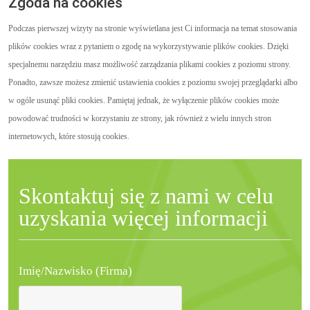
Zgoda na cookies
Podczas pierwszej wizyty na stronie wyświetlana jest Ci informacja na temat stosowania
plików cookies wraz z pytaniem o zgodę na wykorzystywanie plików cookies. Dzięki
specjalnemu narzędziu masz możliwość zarządzania plikami cookies z poziomu strony.
Ponadto, zawsze możesz zmienić ustawienia cookies z poziomu swojej przeglądarki albo
w ogóle usunąć pliki cookies. Pamiętaj jednak, że wyłączenie plików cookies może
powodować trudności w korzystaniu ze strony, jak również z wielu innych stron
internetowych, które stosują cookies.
Skontaktuj się z nami w celu
uzyskania więcej informacji
Imię/Nazwisko (Firma)